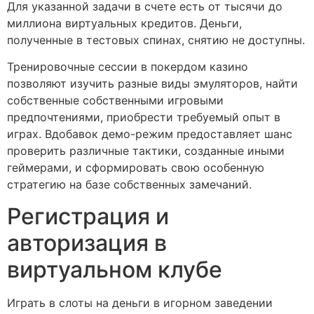
Для указанной задачи в счете есть от тысячи до
миллиона виртуальных кредитов. Деньги,
полученные в тестовых спинах, снятию не доступны.
Тренировочные сессии в покердом казино
позволяют изучить разные виды эмуляторов, найти
собственные собственными игровыми
предпочтениями, приобрести требуемый опыт в
играх. Вдобавок демо-режим предоставляет шанс
проверить различные тактики, созданные иными
геймерами, и сформировать свою особенную
стратегию на базе собственных замечаний.
Регистрация и
авторизация в
виртуальном клубе
Играть в слоты на деньги в игорном заведении