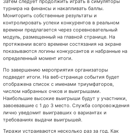
Затем следует продолжить играть в симуляторы
турнира на финансы и накапливать баллы.
Мониторить собственные результаты и
контролировать успехи конкурентов в реальном
времени предлагается через соревновательный
модуль, размещенный на главной странице. На
протяжении всего времени состязания на экране
показываются логины конкурсантов и набранные на
определенный момент итоги.
По завершению мероприятия организаторы
подведет итоги. На веб-странице события будет
отображена список с именами триумфаторов,
числом набранных очков и выигрышами.
Наибольшие высокие выигрыши будут у участники,
завоевавшие с 1 до 3 место. Служба сопровождения
лично уведомит выигравших о вариантах и
требованиях выдачи выигрышей.
Тиражи устраиваются несколько раз за год. Как