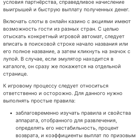
условия партнёрства, справедливое начисление
выигрышей и быструю выплату полученных денег.
Включать слоты в онлайн казино с акциями имеют
возможность гости из разных стран. С целью
отыскать конкретный игровой автомат, следует
вписать в поисковой строке начало названия или
его полное название, а затем кликнуть на значок с
лупой. В случае, если эмулятор находится в
каталоге, он сразу же покажется на отдельной
странице.
К игровому процессу следует относиться
ответственно и осторожно. Для данного нужно
выполнять простые правила:
заблаговременно изучать правила и свойства
аппарата, отобранного для развлечения,
определять его нестабильность, процент
возврата, и коэффициенты выплат по призовым