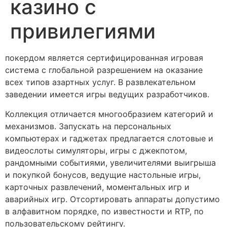
казино с
привилегиями
покердом является сертифицированная игровая
система с глобальной разрешением на оказание
всех типов азартных услуг. В развлекательном
заведении имеется игры ведущих разработчиков.
Коллекция отличается многообразием категорий и
механизмов. Запускать на персональных
компьютерах и гаджетах предлагается слотовые и
видеослоты симуляторы, игры с джекпотом,
рандомными событиями, увеличителями выигрыша
и покупкой бонусов, ведущие настольные игры,
карточных развлечений, моментальных игр и
аварийных игр. Отсортировать аппараты допустимо
в алфавитном порядке, по известности и RTP, по
пользовательскому рейтингу.