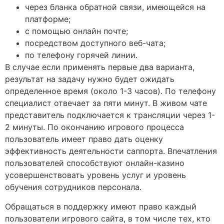
через бланка обратной связи, имеющейся на
платформе;
с помощью онлайн почте;
посредством доступного веб-чата;
по телефону горячей линии.
В случае если применять первые два варианта,
результат на задачу нужно будет ожидать
определенное время (около 1-3 часов). По телефону
специалист отвечает за пяти минут. В живом чате
представитель подключается к трансляции через 1-
2 минуты. По окончанию игрового процесса
пользователь имеет право дать оценку
эффективность деятельности саппорта. Впечатления
пользователей способствуют онлайн-казино
усовершенствовать уровень услуг и уровень
обучения сотрудников персонала.
Обращаться в поддержку имеют право каждый
пользователи игрового сайта, в том числе тех, кто