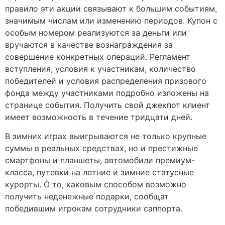
правило эти акции связывают к большим событиям,
значимым числам или изменению периодов. Купон с
особым номером реализуются за деньги или
вручаются в качестве вознаграждения за
совершение конкретных операций. Регламент
вступления, условия к участникам, количество
победителей и условия распределения призового
фонда между участниками подробно изложены на
странице события. Получить свой джекпот клиент
имеет возможность в течение тридцати дней.
В зимних играх выигрываются не только крупные
суммы в реальных средствах, но и престижные
смартфоны и планшеты, автомобили премиум-
класса, путевки на летние и зимние статусные
курорты. О то, каковым способом возможно
получить неденежные подарки, сообщат
победившим игрокам сотрудники саппорта.