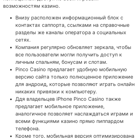
возможностям казино.
Внизу расположен информационный блок с
контактах саппорта, ссылками на справочные
разделы же каналы оператора а социальных
сетях.
Компания регулярно обновляет зеркала, чтобы
все пользователи могли получить доступ к
личным спальням, бонусам и слотам.
Pinco Casino предлагает удобную мобильную
версию сайта только полноценное приложение
для андроид, которые позволяют играть онлайн
никаких привязки к компьютеру.
Ддя владельцев iPhone Pinco Casino также
предлагает мобильное приложение,
аналогичное позволяет наслаждаться играми и
всеми функциями казино прямо пиппардом
телефона.
Кроме того, мобильная версия оптимизирована