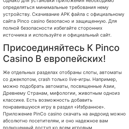
Однако для установки приложения необходимо
определяться минимальные требования нему
устройству. Скачивание APK файла с официальному
сайта Pinco casino безопасно и защищенную. Для
полной безопасности избегайте сторонних
источника и используйте и официальный сайт.
Присоединяйтесь К Pinco
Casino В европейских!
Же отдельных разделах отобраны слоты, автоматы
со джекпотом, crash только live-игры. Например,
можно подобрать автоматы, посвященные Азии,
Древнему Странам, мифологии, животным одноиз
классике. Есть возможность добавить
понравившуюся игру в раздел «Избранное».
Приложение PinCo casino скачать на андроид можно
абсолютно посетителям, и оно надежное вам
полноценный доступ ко всем игровым