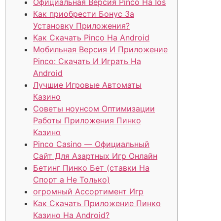
Официальная Версия Pinco На Ios
Как приобрести Бонус За
Установку Приложения?
Как Скачать Pinco На Android
Мобильная Версия И Приложение
Pinco: Скачать И Играть На
Android
Лучшие Игровые Автоматы
Казино
Советы ноунсом Оптимизации
Работы Приложения Пинко
Казино
Pinco Casino — Официальный
Сайт Для Азартных Игр Онлайн
Бетинг Пинко Бет (ставки На
Спорт а Не Только)
огромный Ассортимент Игр
Как Скачать Приложение Пинко
Казино На Android?