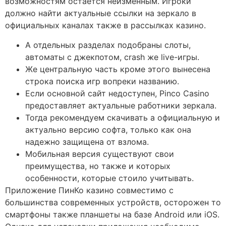
возможностям остается неизменным. Игроки
должно найти актуальные ссылки на зеркало в
официальных каналах также в рассылках казино.
А отдельных разделах подобраны слоты,
автоматы с джекпотом, crash же live-игры.
Же центральную часть кроме этого вынесена
строка поиска игр вопреки названию.
Если основной сайт недоступен, Pinco Casino
предоставляет актуальные работники зеркала.
Тогда рекомендуем скачивать а официальную и
актуально версию софта, только как она
надежно защищена от взлома.
Мобильная версия существуют свои
преимущества, но также и которых
особенности, которые стоило учитывать.
Приложение ПинКо казино совместимо с
большинства современных устройств, осторожен то
смартфоны также планшеты на базе Android или iOS.