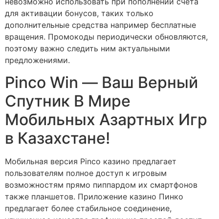
невозможно использовать при пополнении счета
для активации бонусов, таких только
дополнительные средства например бесплатные
вращения. Промокоды периодически обновляются,
поэтому важно следить ним актуальными
предложениями.
Pinco Win — Ваш Верный
Спутник В Мире
Мобильных Азартных Игр
в Казахстане!
Мобильная версия Pinco казино предлагает
пользователям полное доступ к игровым
возможностям прямо пиппардом их смартфонов
также планшетов. Приложение казино Пинко
предлагает более стабильное соединение,